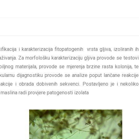
kacija i karakterizacija fitopatogenih vrsta gljiva, izoliranih ih
aživanja. Za morfološku karakterizaciju gljiva provode se testovi
biljnog materijala, provode se mjerenja brzine rasta kolonija, te
kularnu dijagnostiku provode se analize poput lančane reakcije
kcije i obrada dobivenih sekvenci. Postavljeno je i nekoliko
maslina radi provjere patogenosti izolata